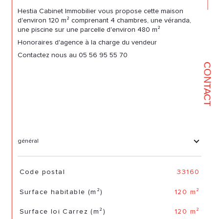
Hestia Cabinet Immobilier vous propose cette maison
d'environ 120 m² comprenant 4 chambres, une véranda,
une piscine sur une parcelle d'environ 480 m²
Honoraires d'agence à la charge du vendeur
Contactez nous au 05 56 95 55 70
CONTACT
général
TRAD_SIROCCO_Caracteristique
Valeurs
Code postal
33160
Surface habitable (m²)
120 m²
Surface loi Carrez (m²)
120 m²