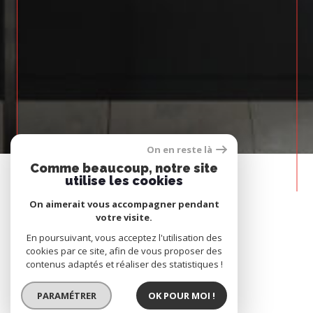
On en reste là
Comme beaucoup, notre site
utilise les cookies
On aimerait vous accompagner pendant
votre visite.
Nos
En poursuivant, vous acceptez l'utilisation des
CABINETS
cookies par ce site, afin de vous proposer des
contenus adaptés et réaliser des statistiques !
05 56 95 55 70
PARAMÉTRER
OK POUR MOI !