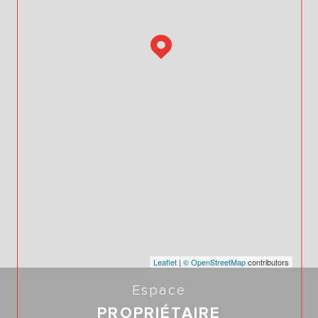
Leaflet
|
© OpenStreetMap
contributors
Espace
PROPRIÉTAIRE