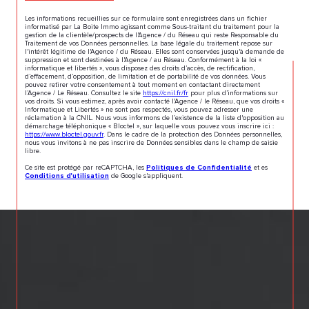
Les informations recueillies sur ce formulaire sont enregistrées dans un fichier
informatisé par La Boite Immo agissant comme Sous-traitant du traitement pour la
gestion de la clientèle/prospects de l'Agence / du Réseau qui reste Responsable du
Traitement de vos Données personnelles. La base légale du traitement repose sur
l'intérêt légitime de l'Agence / du Réseau. Elles sont conservées jusqu'à demande de
suppression et sont destinées à l'Agence / au Réseau. Conformément à la loi «
informatique et libertés », vous disposez des droits d’accès, de rectification,
d’effacement, d’opposition, de limitation et de portabilité de vos données. Vous
pouvez retirer votre consentement à tout moment en contactant directement
l’Agence / Le Réseau. Consultez le site
https://cnil.fr/fr
pour plus d’informations sur
vos droits. Si vous estimez, après avoir contacté l'Agence / le Réseau, que vos droits «
Informatique et Libertés » ne sont pas respectés, vous pouvez adresser une
réclamation à la CNIL. Nous vous informons de l’existence de la liste d'opposition au
démarchage téléphonique « Bloctel », sur laquelle vous pouvez vous inscrire ici :
https://www.bloctel.gouv.fr
. Dans le cadre de la protection des Données personnelles,
nous vous invitons à ne pas inscrire de Données sensibles dans le champ de saisie
libre.
Ce site est protégé par reCAPTCHA, les
Politiques de Confidentialité
et es
Conditions d'utilisation
de Google s'appliquent.