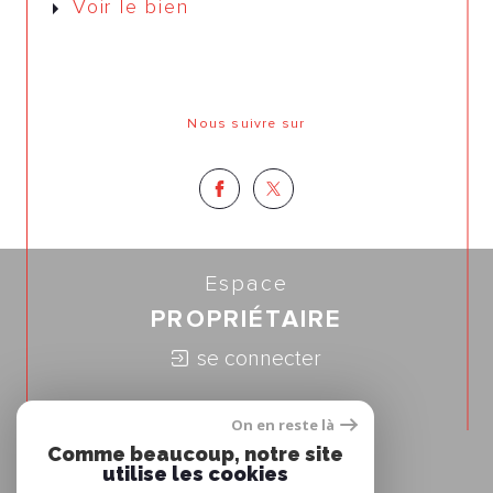
Voir le bien
Nous suivre sur
Espace
PROPRIÉTAIRE
se connecter
Nous
On en reste là
ADHÉRONS
Comme beaucoup, notre site
utilise les cookies