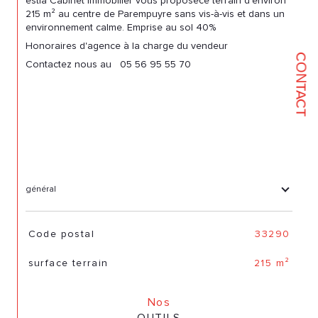
estia Cabinet immobilier vous proposece terrain d'environ
215 m² au centre de Parempuyre sans vis-à-vis et dans un
environnement calme. Emprise au sol 40%
Honoraires d'agence à la charge du vendeur
CONTACT
Contactez nous au 05 56 95 55 70
général
TRAD_SIROCCO_Caracteristique
Valeurs
Code postal
33290
surface terrain
215 m²
Nos