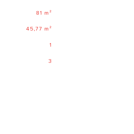
81 m²
45,77 m²
1
3