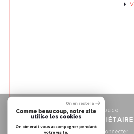
V
On en reste là
Espace
Comme beaucoup, notre site
utilise les cookies
PROPRIÉTAIRE
On aimerait vous accompagner pendant
se connecter
votre visite.