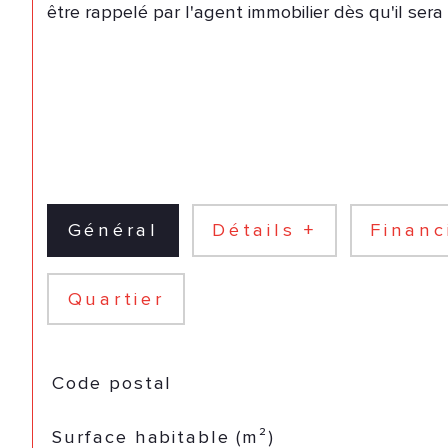
être rappelé par l'agent immobilier dès qu'il sera
Général
Détails +
Financ
Quartier
TRAD_SIROCCO_Caracteristique
Valeurs
Code postal
Surface habitable (m²)