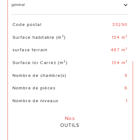
général
TRAD_SIROCCO_Caracteristique
Valeurs
Code postal
33290
Surface habitable (m²)
134 m²
surface terrain
487 m²
Surface loi Carrez (m²)
134 m²
Nombre de chambre(s)
5
Nombre de pièces
6
Nombre de niveaux
1
Nos
OUTILS