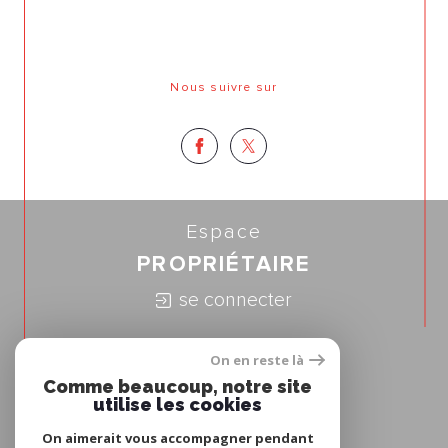
Nous suivre sur
Espace
PROPRIÉTAIRE
se connecter
Nous
On en reste là
ADHÉRONS
Comme beaucoup, notre site
utilise les cookies
On aimerait vous accompagner pendant