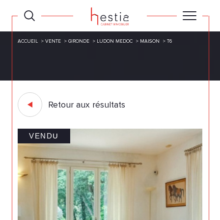
ACCUEIL
VENTE
GIRONDE
LUDON MEDOC
MAISON
T6
Retour aux résultats
VENDU