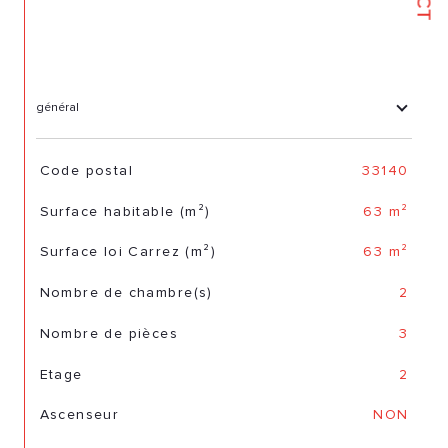
général
TRAD_SIROCCO_Caracteristique
Valeurs
Code postal
33140
Surface habitable (m²)
63 m²
Surface loi Carrez (m²)
63 m²
Nombre de chambre(s)
2
Nombre de pièces
3
Etage
2
Ascenseur
NON