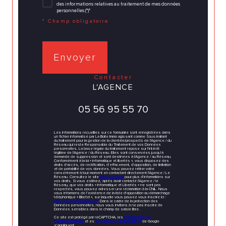
des informations relatives au traitement de mes données
personnelles (*)*
* Champ obligatoire
Envoyer
contacter
L'AGENCE
05 56 95 55 70
Les informations recueillies sur ce formulaire sont enregistrées dans
un fichier informatisé par La Boite Immo agissant comme Sous-traitant
du traitement pour la gestion de la clientèle/prospects de l'Agence / du
Réseau qui reste Responsable du Traitement de vos Données
personnelles. La base légale du traitement repose sur l'intérêt
légitime de l'Agence / du Réseau. Elles sont conservées jusqu'à
demande de suppression et sont destinées à l'Agence / au Réseau.
Conformément à la loi « informatique et libertés », vous disposez des
droits d’accès, de rectification, d’effacement, d’opposition, de limitation
et de portabilité de vos données. Vous pouvez retirer votre
consentement à tout moment en contactant directement l’Agence / Le
Réseau. Consultez le site
https://cnil.fr/fr
pour plus d’informations sur
vos droits. Si vous estimez, après avoir contacté l'Agence / le
Réseau, que vos droits « Informatique et Libertés » ne sont pas
respectés, vous pouvez adresser une réclamation à la CNIL. Nous
vous informons de l’existence de la liste d'opposition au démarchage
téléphonique « Bloctel », sur laquelle vous pouvez vous inscrire ici :
https://www.bloctel.gouv.fr
. Dans le cadre de la protection des
Données personnelles, nous vous invitons à ne pas inscrire de
Données sensibles dans le champ de saisie libre.
Ce site est protégé par reCAPTCHA, les
Politiques de
Confidentialité
et es
Conditions d'utilisation
de Google
s'appliquent.