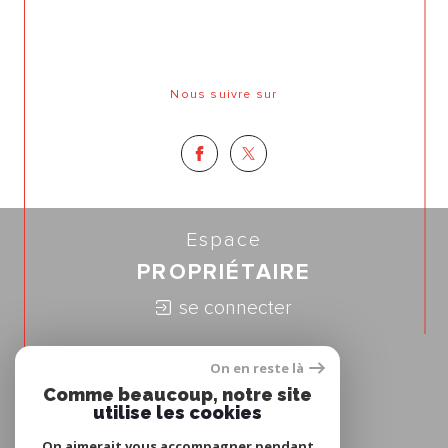
Nous suivre sur
Espace
PROPRIÉTAIRE
se connecter
Nous
On en reste là
ADHÉRONS
Comme beaucoup, notre site
utilise les cookies
On aimerait vous accompagner pendant