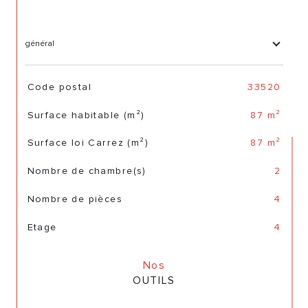
général
TRAD_SIROCCO_Caracteristique
Valeurs
Code postal
33520
Surface habitable (m²)
87 m²
Surface loi Carrez (m²)
87 m²
Nombre de chambre(s)
2
Nombre de pièces
4
Etage
4
Nos
OUTILS