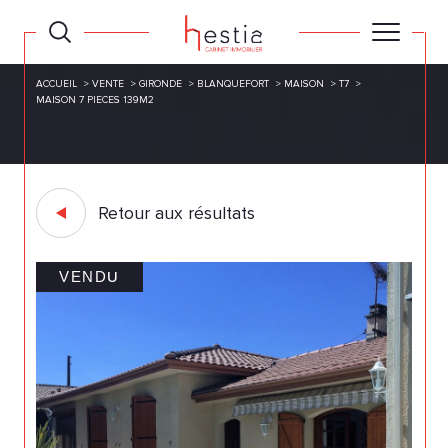
ACCUEIL
VENTE
GIRONDE
BLANQUEFORT
MAISON
T7
MAISON 7 PIECES 139M2
Retour aux résultats
VENDU