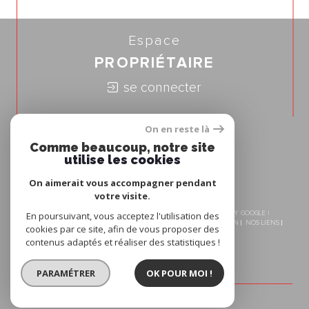
Espace
PROPRIÉTAIRE
se connecter
Nous
On en reste là
ADHÉRONS
Comme beaucoup, notre site
utilise les cookies
On aimerait vous accompagner pendant
votre visite.
© 2026 | TOUS DROITS RÉSERVÉS | TRADUCTION POWERED BY GOOGLE |
En poursuivant, vous acceptez l'utilisation des
NOS HONORAIRES
PLAN DU SITE
MENTIONS LÉGALES
ADMIN
NOS LIENS
cookies par ce site, afin de vous proposer des
COOKIES
POLITIQUE RGPD
contenus adaptés et réaliser des statistiques !
PARAMÉTRER
OK POUR MOI !