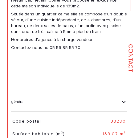
Hestia Cabinet Immobilier vous propose en exclusivité
cette maison individuelle de 139m2.
Située dans un quartier calme elle se compose d'un double
séjour, d'une cuisine indépendante, de 4 chambres, d'un
bureau, de deux salles de bains, d'un jardin avec piscine
dans une rue très calme à 5mn à pied du tram.
Honoraires d'agence à la charge vendeur
CONTACT
Contactez-nous au 05 56 95 55 70
général
TRAD_SIROCCO_Caracteristique
Valeurs
Code postal
33290
Surface habitable (m²)
139,07 m²