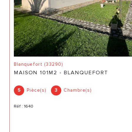
Blanquefort (33290)
MAISON 101M2 - BLANQUEFORT
5
Pièce(s)
3
Chambre(s)
Réf : 1640